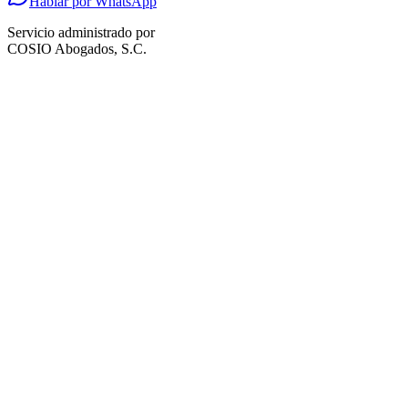
Hablar por WhatsApp
Servicio administrado por
COSIO Abogados, S.C.
Correo electrónico
*
Teléfono celular
(opcional)
Te contactaremos por WhatsApp para notificarte el avance.
Sitio web
(opcional)
Continuar
No te cobramos nada todavía. Primero verificamos viabilidad.