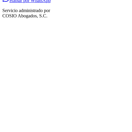
Hablar por WhatsApp
Servicio administrado por
COSIO Abogados, S.C.
Correo electrónico
*
Teléfono celular
(opcional)
Te contactaremos por WhatsApp para notificarte el avance.
Sitio web
(opcional)
Continuar
No te cobramos nada todavía. Primero verificamos viabilidad.